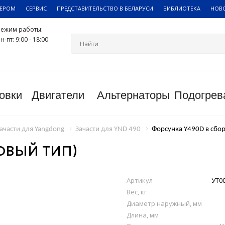
ЛЕРОМ
СЕРВИС
ПРЕДСТАВИТЕЛЬСТВО В БЕЛАРУСИ
БИБЛИОТЕКА
НОВ
Режим работы:
н-пт: 9:00 - 18:00
овки
Двигатели
Альтернаторы
Подогрев
ачасти для Yangdong
Зачасти для YND 490
Форсунка Y490D в сбор
ОВЫЙ ТИП)
Артикул
УТ0
Вес, кг
Диаметр наружный, мм
Длина, мм