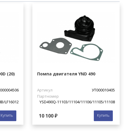
D (20)
Помпа двигателя YND 490
000004506
Артикул
УТ000010405
Партномер
В/LF16012
YSD490Q-11103/11104/11106/11105/11108
Купить
10 100 ₽
Купить