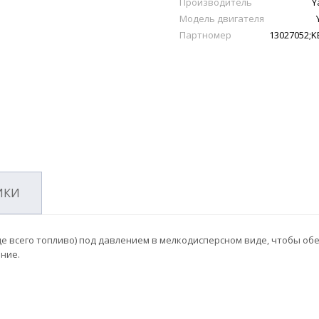
Производитель
Y
Модель двигателя
Партномер
13027052;K
ИКИ
ще всего топливо) под давлением в мелкодисперсном виде, чтобы об
ние.