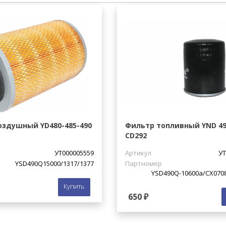
оздушный YD480-485-490
Фильтр топливный YND 490
CD292
УТ000005559
Артикул
УТ
YSD490Q15000/1317/1377
Партномер
YSD490Q-10600a/СХ0708
Купить
650 ₽