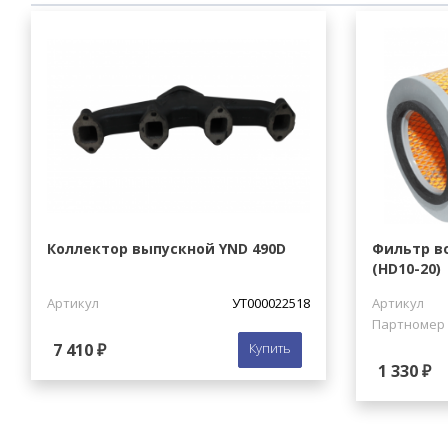
Коллектор выпускной YND 490D
Фильтр в
(HD10-20)
Артикул
УТ000022518
Артикул
Партномер
7 410 ₽
Купить
1 330 ₽