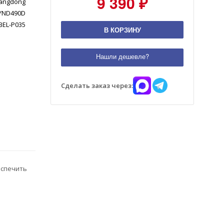
9 390 ₽
angdong
YND490D
BEL-P035
В КОРЗИНУ
Нашли дешевле?
Сделать заказ через:
еспечить