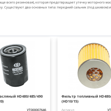
аще всего резиновая), которая предотвращает утечку моторного ма
жу. Существуют два основных типа: передний сальник (под шкивом) и
асляный HD480/485/490
Фильтр топливный HD480
0)
(HD10/15)
УТ000007646
Артикул
УТ