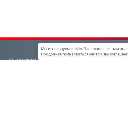
Мы используем cookie. Это позволяет нам ана
Продолжая пользоваться сайтом, вы соглашает
О компании
Наша продукция
О компании
Генераторные установки
Вехи развития компании
Промышленные
Контроль качества
Портативные
продукции в компании
Спецпредложения
Ресурcы и производство
Запчасти
Сотрудники