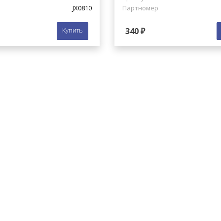
JX0810
Партномер
Купить
340 ₽