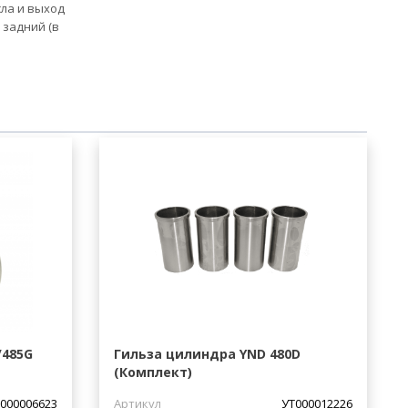
сла и выход
 задний (в
/485G
Гильза цилиндра YND 480D
(Комплект)
000006623
Артикул
УТ000012226