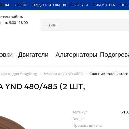
ЛЕРОМ
СЕРВИС
ПРЕДСТАВИТЕЛЬСТВО В БЕЛАРУСИ
БИБЛИОТЕКА
НОВ
Режим работы:
н-пт: 9:00 - 18:00
овки
Двигатели
Альтернаторы
Подогрев
ачасти для Yangdong
Зачасти для YND 480D
Сальник коленчатого 
YND 480/485 (2 ШТ,
Артикул
УТ0
Вес, кг
Производитель