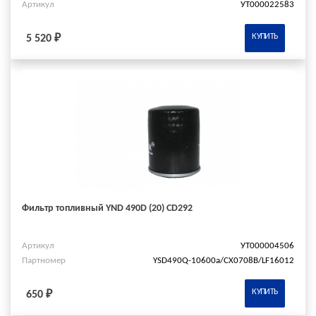
Артикул
УТ000022583
КУПИТЬ
5 520 ₽
Фильтр топливный YND 490D (20) CD292
Артикул
УТ000004506
Партномер
YSD490Q-10600a/СХ0708В/LF16012
КУПИТЬ
650 ₽