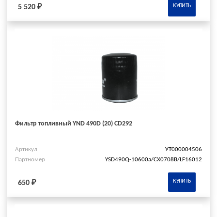
КУПИТЬ
5 520 ₽
Фильтр топливный YND 490D (20) CD292
Артикул
УТ000004506
Партномер
YSD490Q-10600a/СХ0708В/LF16012
КУПИТЬ
650 ₽