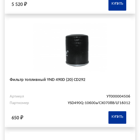
КУПИТЬ
5 520 ₽
Фильтр топливный YND 490D (20) CD292
Артикул
УТ000004506
Партномер
YSD490Q-10600a/СХ0708В/LF16012
КУПИТЬ
650 ₽