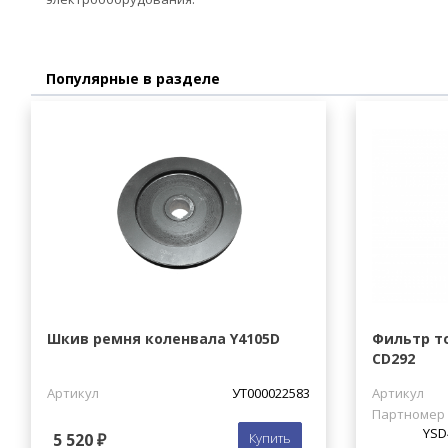
Популярные в разделе
Шкив ремня коленвала Y4105D
Фильтр то
CD292
Артикул
УТ000022583
Артикул
Партномер
YSD
5 520 ₽
Купить