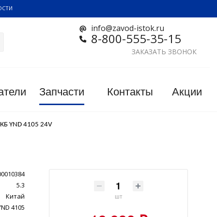
ОСТИ
info@zavod-istok.ru
8-800-555-35-15
ЗАКАЗАТЬ ЗВОНОК
атели
Запчасти
Контакты
Акции
АКБ YND 4105 24V
00010384
5.3
Китай
шт
YND 4105