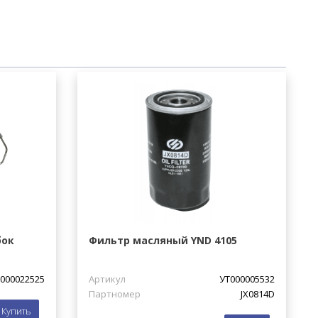
бок
Фильтр масляный YND 4105
000022525
Артикул
УТ000005532
Партномер
JX0814D
Купить