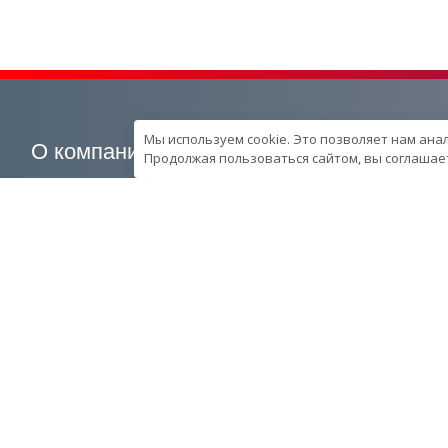
Мы используем cookie. Это позволяет нам ана
О компании
Наша продукция
Продолжая пользоваться сайтом, вы соглашает
О компании
Генераторные установки
Вехи развития компании
Промышленные
Контроль качества
Портативные
продукции в компании
Спецпредложения
Ресурcы и производство
Запчасти
Сотрудники