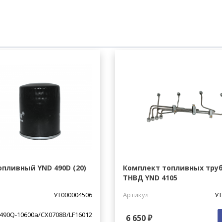
пливный YND 490D (20)
Комплект топливных тру
ТНВД YND 4105
УТ000004506
Артикул
УТ
490Q-10600a/СХ0708В/LF16012
6 650 ₽