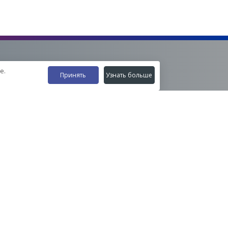
е.
Принять
Узнать больше
Наши контакты
8-800-555-35-15
info@zavod-istok.ru
Екатеринбург,
пос. Прохладный, ул. Весовая, 4