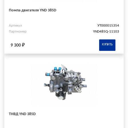
Помпа двигателя YND 385D
Артикул
УТ000015354
Партномер
YND485Q-11103
КУПИТЬ
9 300 ₽
ТНВД YND 385D