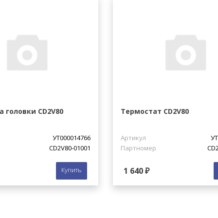
а головки CD2V80
Термостат CD2V80
УТ000014766
Артикул
УТ
CD2V80-01001
Партномер
CD2
Купить
1 640 ₽