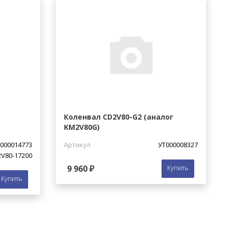
Коленвал CD2V80-G2 (аналог
KM2V80G)
000014773
Артикул
УТ000008327
V80-17200
9 960 ₽
Купить
Купить