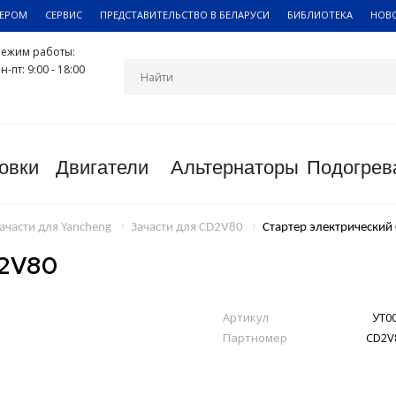
ЛЕРОМ
СЕРВИС
ПРЕДСТАВИТЕЛЬСТВО В БЕЛАРУСИ
БИБЛИОТЕКА
НОВ
Режим работы:
н-пт: 9:00 - 18:00
овки
Двигатели
Альтернаторы
Подогрев
ачасти для Yancheng
Зачасти для CD2V80
Стартер электрический
2V80
Артикул
УТ0
Партномер
CD2V