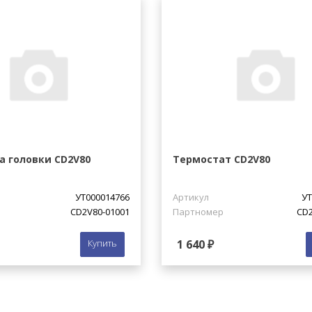
а головки CD2V80
Термостат CD2V80
УТ000014766
Артикул
УТ
CD2V80-01001
Партномер
CD2
Купить
1 640 ₽