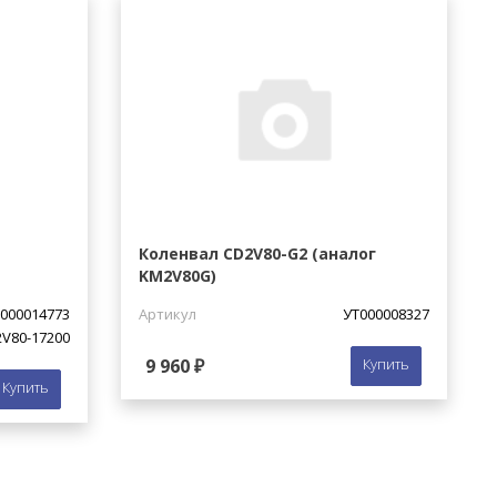
Коленвал CD2V80-G2 (аналог
KM2V80G)
000014773
Артикул
УТ000008327
V80-17200
9 960 ₽
Купить
Купить