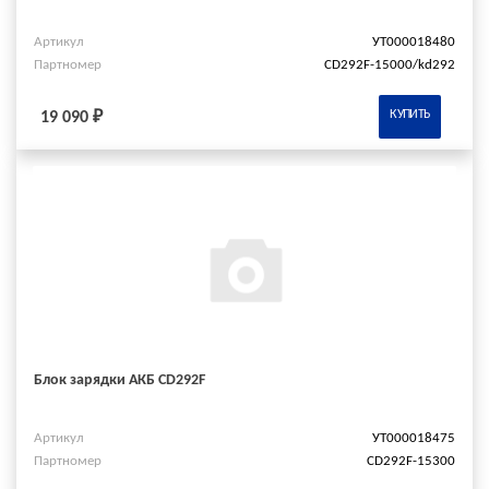
Артикул
УТ000018480
Партномер
CD292F-15000/kd292
КУПИТЬ
19 090 ₽
Блок зарядки АКБ CD292F
Артикул
УТ000018475
Партномер
CD292F-15300