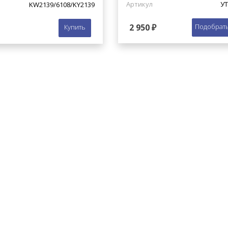
Артикул
УТ
KW2139/6108/KY2139
2 950 ₽
Подобрать
Купить