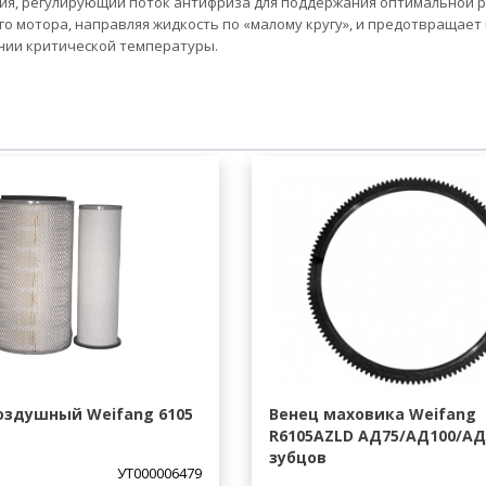
ния, регулирующий поток антифриза для поддержания оптимальной 
го мотора, направляя жидкость по «малому кругу», и предотвращает
ении критической температуры.
оздушный Weifang 6105
Венец маховика Weifang
R6105AZLD АД75/АД100/АД1
зубцов
УТ000006479