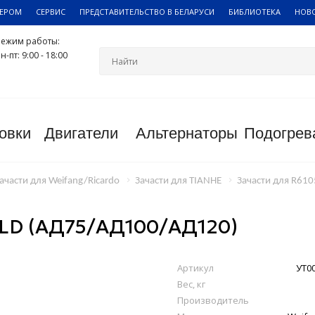
ЛЕРОМ
СЕРВИС
ПРЕДСТАВИТЕЛЬСТВО В БЕЛАРУСИ
БИБЛИОТЕКА
НОВ
Режим работы:
н-пт: 9:00 - 18:00
овки
Двигатели
Альтернаторы
Подогрев
ачасти для Weifang/Ricardo
Зачасти для TIANHE
Зачасти для R61
LD (АД75/АД100/АД120)
Артикул
УТ0
Вес, кг
Производитель