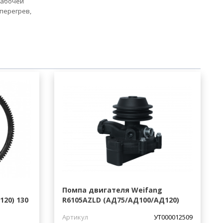
рабочей
 перегрев,
Помпа двигателя Weifang
20) 130
R6105AZLD (АД75/АД100/АД120)
Артикул
УТ000012509