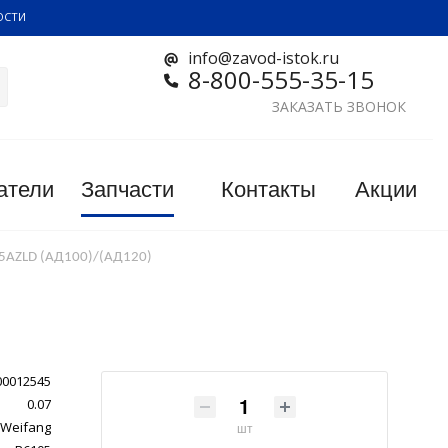
ОСТИ
info@zavod-istok.ru
8-800-555-35-15
ЗАКАЗАТЬ ЗВОНОК
атели
Запчасти
Контакты
Акции
05AZLD (АД100)/(АД120)
00012545
0.07
Weifang
шт