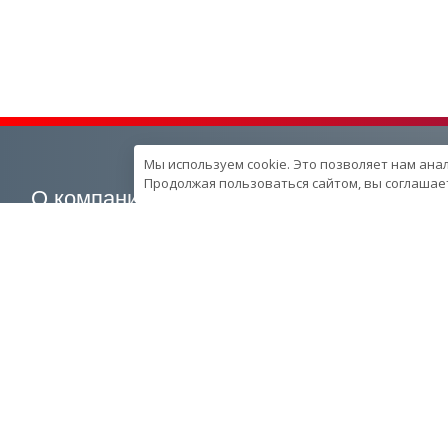
Мы используем cookie. Это позволяет нам ана
Продолжая пользоваться сайтом, вы соглашает
О компании
Наша продукция
О компании
Генераторные установки
Вехи развития компании
Промышленные
Контроль качества
Портативные
продукции в компании
Спецпредложения
Ресурcы и производство
Запчасти
Сотрудники