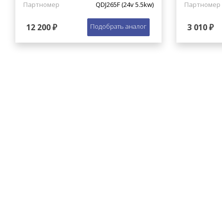
Партномер
QDJ265F (24v 5.5kw)
Партномер
12 200 ₽
Подобрать аналог
3 010 ₽