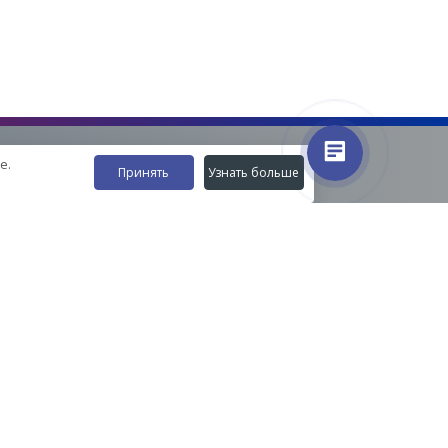
е.
Принять
Узнать больше
Наши контакты
8-800-555-35-15
info@zavod-istok.ru
Екатеринбург,
пос. Прохладный, ул. Весовая, 4