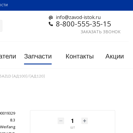
ОСТИ
info@zavod-istok.ru
8-800-555-35-15
ЗАКАЗАТЬ ЗВОНОК
атели
Запчасти
Контакты
Акции
05AZLD (АД100)/(АД120)
00019329
8.3
Weifang
шт