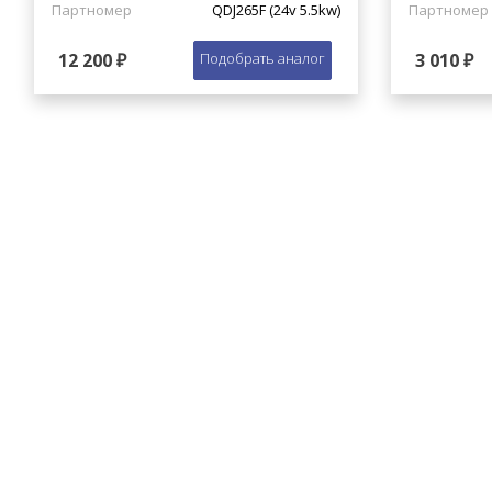
Партномер
QDJ265F (24v 5.5kw)
Партномер
12 200 ₽
Подобрать аналог
3 010 ₽