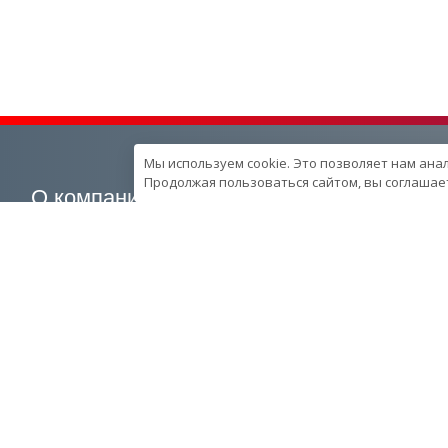
Мы используем cookie. Это позволяет нам ана
Продолжая пользоваться сайтом, вы соглашает
О компании
Наша продукция
О компании
Генераторные установки
Вехи развития компании
Промышленные
Контроль качества
Портативные
продукции в компании
Спецпредложения
Ресурcы и производство
Запчасти
Сотрудники