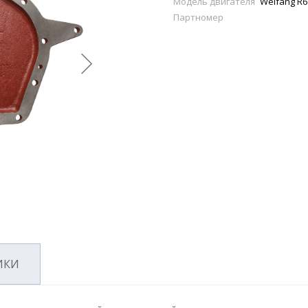
Модель двигателя
Weifang R
Партномер
ИКИ