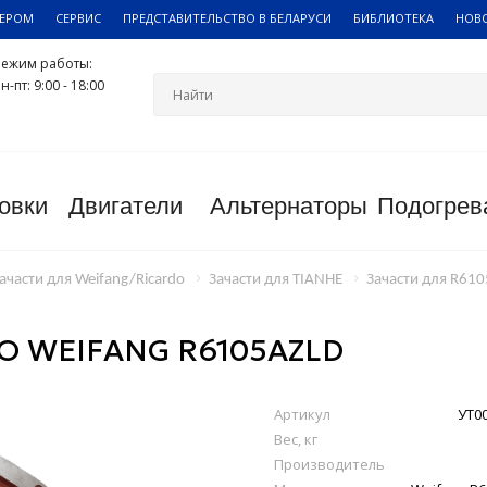
ЛЕРОМ
СЕРВИС
ПРЕДСТАВИТЕЛЬСТВО В БЕЛАРУСИ
БИБЛИОТЕКА
НОВ
Режим работы:
н-пт: 9:00 - 18:00
овки
Двигатели
Альтернаторы
Подогрев
ачасти для Weifang/Ricardo
Зачасти для TIANHE
Зачасти для R61
 WEIFANG R6105AZLD
Артикул
УТ0
Вес, кг
Производитель