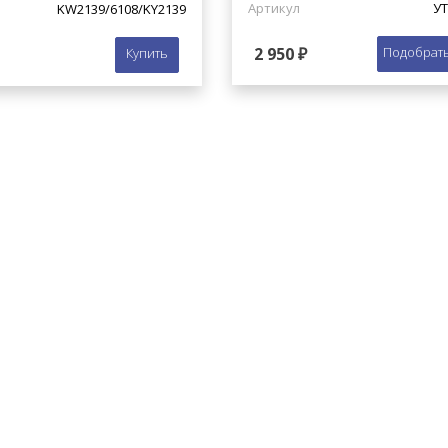
Артикул
УТ
KW2139/6108/KY2139
2 950 ₽
Подобрать
Купить