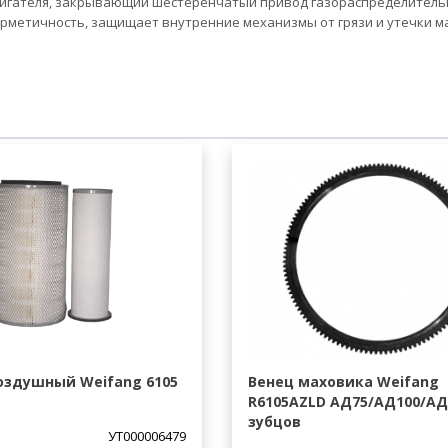
вигателя, закрывающий шестеренчатый привод газораспределитель
ерметичность, защищает внутренние механизмы от грязи и утечки ма
оздушный Weifang 6105
Венец маховика Weifang
R6105AZLD АД75/АД100/АД1
зубцов
УТ000006479