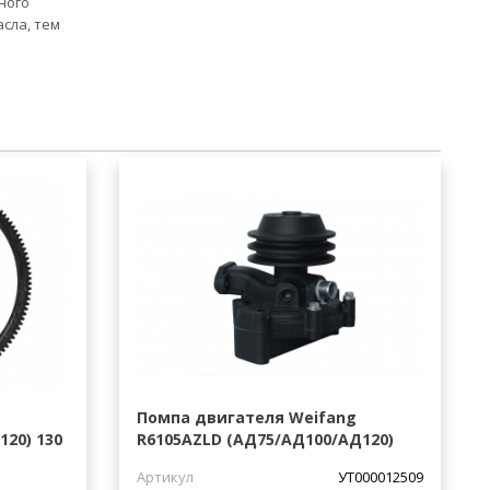
ного
сла, тем
Помпа двигателя Weifang
20) 130
R6105AZLD (АД75/АД100/АД120)
Артикул
УТ000012509