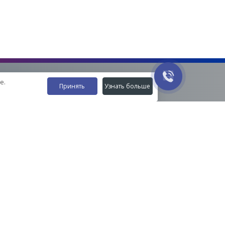
е.
Принять
Узнать больше
Наши контакты
8-800-555-35-15
info@zavod-istok.ru
Екатеринбург,
пос. Прохладный, ул. Весовая, 4