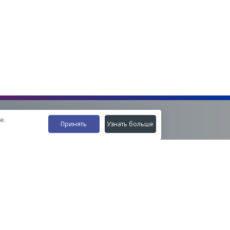
е.
Принять
Узнать больше
Наши контакты
8-800-555-35-15
info@zavod-istok.ru
Екатеринбург,
пос. Прохладный, ул. Весовая, 4