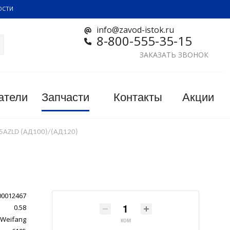
ОСТИ
info@zavod-istok.ru
8-800-555-35-15
ЗАКАЗАТЬ ЗВОНОК
атели
Запчасти
Контакты
Акции
05AZLD (АД100)/(АД120)
00012467
0.58
Weifang
ком