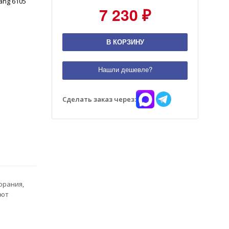
ang 6105
7 230 ₽
В КОРЗИНУ
Нашли дешевле?
Сделать заказ через:
орания,
ают