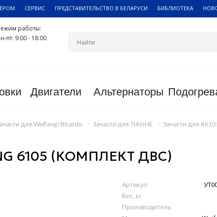
ЛЕРОМ
СЕРВИС
ПРЕДСТАВИТЕЛЬСТВО В БЕЛАРУСИ
БИБЛИОТЕКА
НОВ
Режим работы:
н-пт: 9:00 - 18:00
овки
Двигатели
Альтернаторы
Подогрев
ачасти для Weifang/Ricardo
Зачасти для TIANHE
Зачасти для R61
 6105 (КОМПЛЕКТ ДВС)
Артикул
УТ0
Вес, кг
Производитель