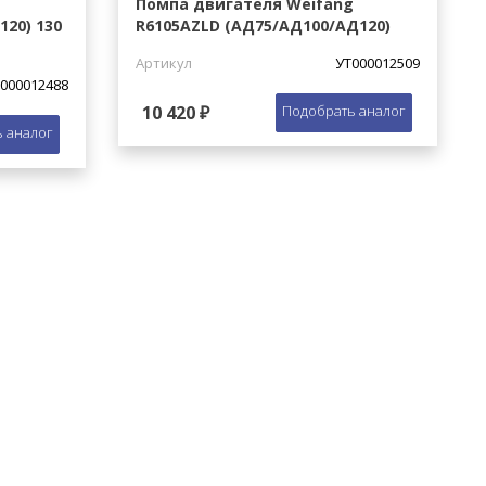
Помпа двигателя Weifang
20) 130
R6105AZLD (АД75/АД100/АД120)
Артикул
УТ000012509
000012488
10 420 ₽
Подобрать аналог
 аналог