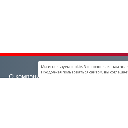
Мы используем cookie. Это позволяет нам ана
Продолжая пользоваться сайтом, вы соглашает
О компании
Наша продукция
О компании
Генераторные установки
Вехи развития компании
Промышленные
Контроль качества
Портативные
продукции в компании
Спецпредложения
Ресурcы и производство
Запчасти