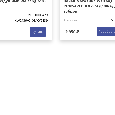
оздушный Weifang 6105
Венец маховика Weifang
R6105AZLD АД75/АД100/АД1
зубцов
УТ000006479
Артикул
УТ
KW2139/6108/KY2139
2 950 ₽
Подобрать
Купить