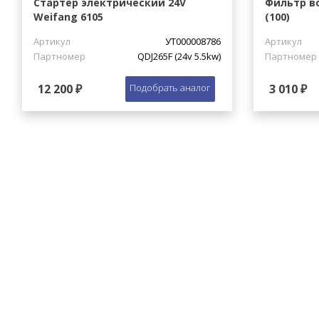
Стартер электрический 24V
Фильтр в
Weifang 6105
(100)
Артикул
УТ000008786
Артикул
Партномер
QDJ265F (24v 5.5kw)
Партномер
12 200 ₽
Подобрать аналог
3 010 ₽