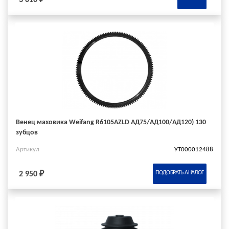
Венец маховика Weifang R6105AZLD АД75/АД100/АД120) 130
зубцов
Артикул
УТ000012488
ПОДОБРАТЬ АНАЛОГ
2 950 ₽