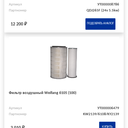
Артикул
УТ000008786
Партномер
QDJ265F (24v 5.5kw)
ПОДОБРАТЬ АНАЛОГ
12 200 ₽
Фильтр воздушный Weifang 6105 (100)
Артикул
УТ000006479
Партномер
KW2139/6108/KY2139
КУПИТЬ
3 010 ₽