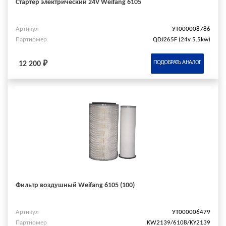
Стартер электрический 24V Weifang 6105
Артикул
УТ000008786
Партномер
QDJ265F (24v 5.5kw)
ПОДОБРАТЬ АНАЛОГ
12 200 ₽
Фильтр воздушный Weifang 6105 (100)
Артикул
УТ000006479
Партномер
KW2139/6108/KY2139