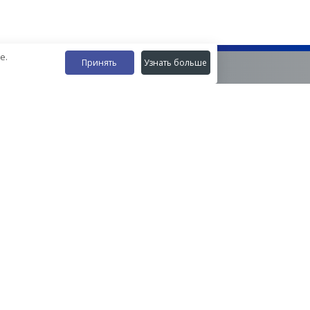
е.
Принять
Узнать больше
Наши контакты
8-800-555-35-15
info@zavod-istok.ru
Екатеринбург,
пос. Прохладный, ул. Весовая, 4