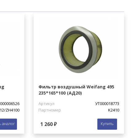
ng
Фильтр воздушный Weifang 495
235*165*100 (АД20)
000006526
Артикул
УТ000018773
12/ZH4100
Партномер
K2410
 аналог
1 260 ₽
Купить