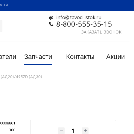
ОСТИ
info@zavod-istok.ru
8-800-555-35-15
ЗАКАЗАТЬ ЗВОНОК
атели
Запчасти
Контакты
Акции
D (АД20)/495ZD (АД30)
00008861
300