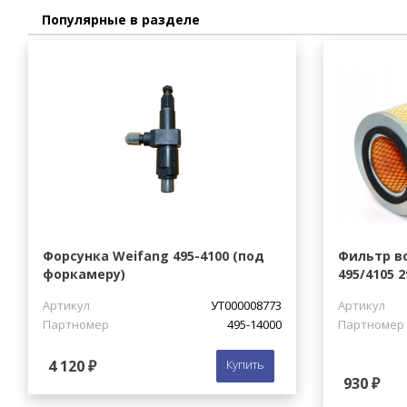
Популярные в разделе
Форсунка Weifang 495-4100 (под
Фильтр в
форкамеру)
495/4105 2
Артикул
УТ000008773
Артикул
Партномер
495-14000
Партномер
4 120 ₽
Купить
930 ₽