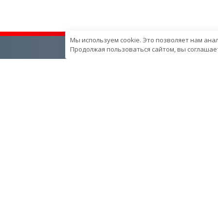
Мы используем cookie. Это позволяет нам ана
Продолжая пользоваться сайтом, вы соглашает
О компании
Наша продукция
О компании
Генераторные установки
Вехи развития компании
Промышленные
Контроль качества
Портативные
продукции в компании
Спецпредложения
Ресурcы и производство
Запчасти
Сотрудники