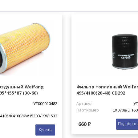
оздушный Weifang
Фильтр топливный Weifa
95*155*87 (30-60)
495/4100(20-40) CD292
УТ000010482
Артикул
УТ
Партномер
CX0708/LF160
4105/K4100/KW1530B/ KW1532
660 ₽
Подобрать
Купить