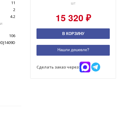
11
шт
2
15 320 ₽
4.2
ми
В КОРЗИНУ
106
DJ1409D
Нашли дешевле?
Сделать заказ через: