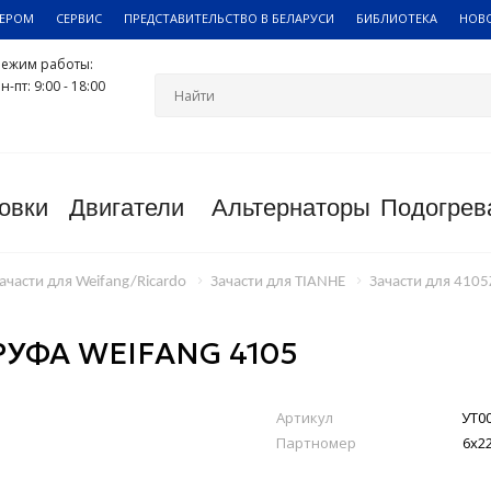
ЛЕРОМ
СЕРВИС
ПРЕДСТАВИТЕЛЬСТВО В БЕЛАРУСИ
БИБЛИОТЕКА
НОВ
Режим работы:
н-пт: 9:00 - 18:00
овки
Двигатели
Альтернаторы
Подогрев
ачасти для Weifang/Ricardo
Зачасти для TIANHE
Зачасти для 410
УФА WEIFANG 4105
Артикул
УТ0
Партномер
6х2