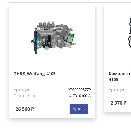
ТНВД Weifang 4105
Комплект
4105
Артикул
УТ000008779
Артикул
Партномер
4-Z310100-A
2 370 ₽
26 560 ₽
Купить