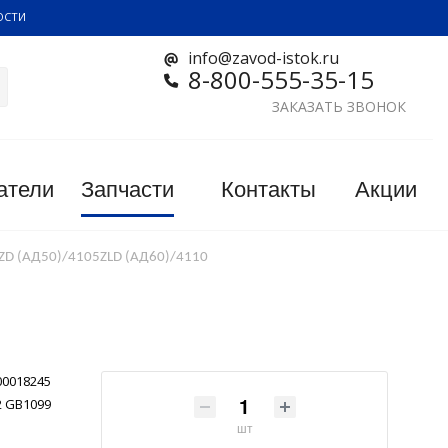
ОСТИ
info@zavod-istok.ru
8-800-555-35-15
ЗАКАЗАТЬ ЗВОНОК
атели
Запчасти
Контакты
Акции
5ZD (АД50)/4105ZLD (АД60)/4110
00018245
2 GB1099
шт