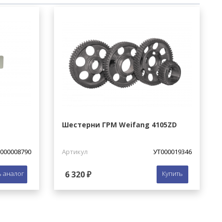
Шестерни ГРМ Weifang 4105ZD
000008790
Артикул
УТ000019346
 аналог
6 320 ₽
Купить