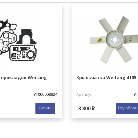
 прокладок Weifang
Крыльчатка Weifang 4105
УТ000008824
Артикул
УТ
Купить
3 800 ₽
Подобрать