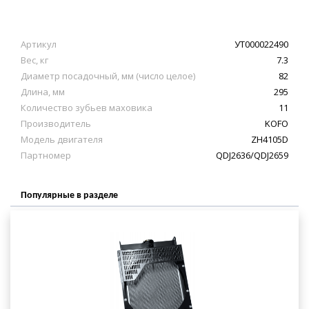
Артикул
УТ000022490
Вес, кг
7.3
Диаметр посадочный, мм (число целое)
82
Длина, мм
295
Количество зубьев маховика
11
Производитель
KOFO
Модель двигателя
ZH4105D
Партномер
QDJ2636/QDJ2659
Популярные в разделе