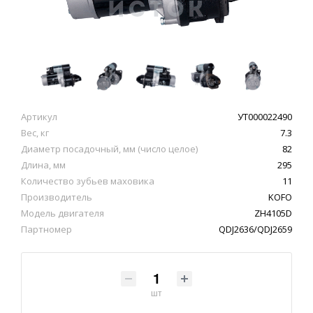
Артикул
УТ000022490
Вес, кг
7.3
Диаметр посадочный, мм (число целое)
82
Длина, мм
295
Количество зубьев маховика
11
Производитель
KOFO
Модель двигателя
ZH4105D
Партномер
QDJ2636/QDJ2659
шт