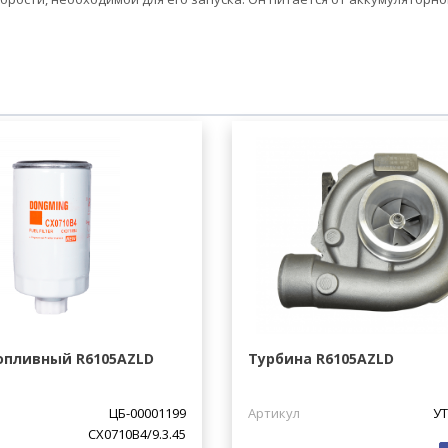
опливный R6105AZLD
Турбина R6105AZLD
ЦБ-00001199
Артикул
УТ
CX0710B4/9.3.45