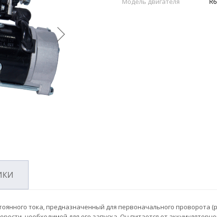
Модель двигателя
R6
ИКИ
тоянного тока, предназначенный для первоначального проворота (р
корости, необходимой для его запуска. Он питается от аккумуляторн