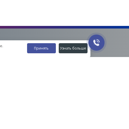
е.
Принять
Узнать больше
Наши контакты
8-800-555-35-15
info@zavod-istok.ru
Екатеринбург,
пос. Прохладный, ул. Весовая, 4