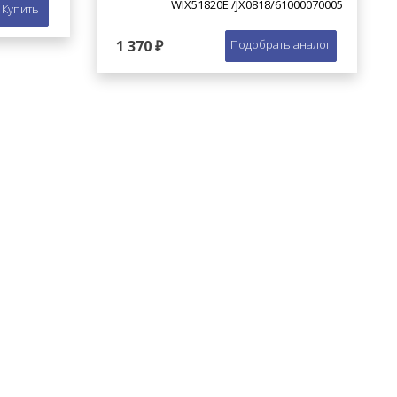
WIX51820E /JX0818/61000070005
Купить
1 370 ₽
Подобрать аналог