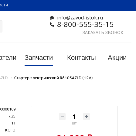
ОСТИ
info@zavod-istok.ru
8-800-555-35-15
ЗАКАЗАТЬ ЗВОНОК
атели
Запчасти
Контакты
Акции
AZLD
Стартер электрический R6105AZLD (12V)
00000169
7.35
11
шт
KOFO