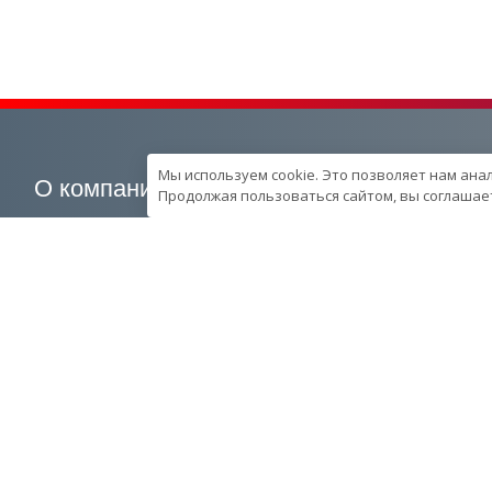
Мы используем cookie. Это позволяет нам ана
О компании
Наша продукция
Продолжая пользоваться сайтом, вы соглашает
О компании
Генераторные установки
Вехи развития компании
Промышленные
Контроль качества
Портативные
продукции в компании
Спецпредложения
Ресурcы и производство
Запчасти
Сотрудники