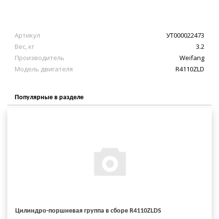
Артикул
УТ000022473
Вес, кг
3.2
Производитель
Weifang
Модель двигателя
R4110ZLD
Популярные в разделе
Цилиндро-поршневая группа в сборе R4110ZLDS