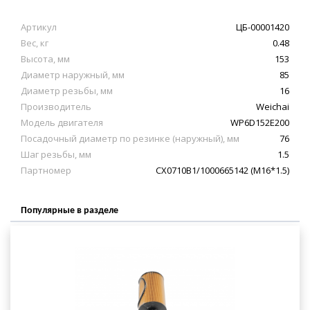
Артикул
ЦБ-00001420
Вес, кг
0.48
Высота, мм
153
Диаметр наружный, мм
85
Диаметр резьбы, мм
16
Производитель
Weichai
Модель двигателя
WP6D152E200
Посадочный диаметр по резинке (наружный), мм
76
Шаг резьбы, мм
1.5
Партномер
CX0710B1/1000665142 (M16*1.5)
Популярные в разделе