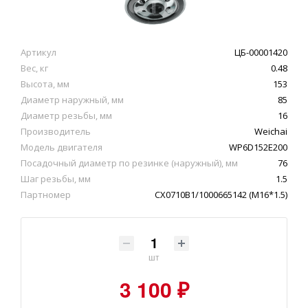
Артикул
ЦБ-00001420
Вес, кг
0.48
Высота, мм
153
Диаметр наружный, мм
85
Диаметр резьбы, мм
16
Производитель
Weichai
Модель двигателя
WP6D152E200
Посадочный диаметр по резинке (наружный), мм
76
Шаг резьбы, мм
1.5
Партномер
CX0710B1/1000665142 (M16*1.5)
шт
3 100 ₽