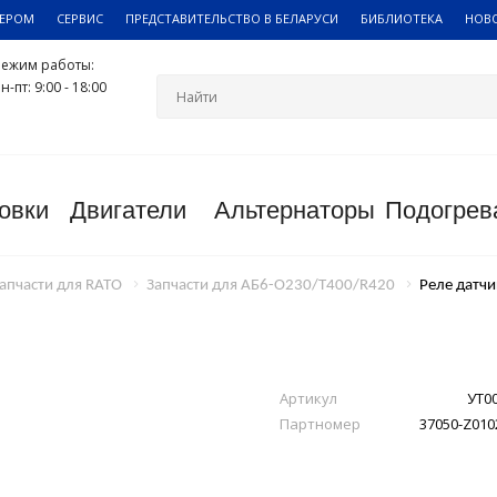
ЛЕРОМ
СЕРВИС
ПРЕДСТАВИТЕЛЬСТВО В БЕЛАРУСИ
БИБЛИОТЕКА
НОВ
Режим работы:
н-пт: 9:00 - 18:00
овки
Двигатели
Альтернаторы
Подогрев
апчасти для RATO
Запчасти для АБ6-О230/Т400/R420
Реле датчи
Артикул
УТ0
Партномер
37050-Z010