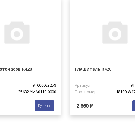
оточасов R420
Глушитель R420
УТ000023258
Артикул
УТ
35632-YMA0110-0000
Партномер
18100-W17
Купить
2 660 ₽