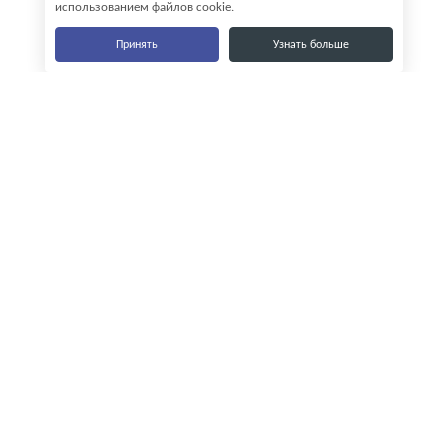
использованием файлов cookie.
Принять
Узнать больше
Наши контакты
8-800-555-35-15
info@zavod-istok.ru