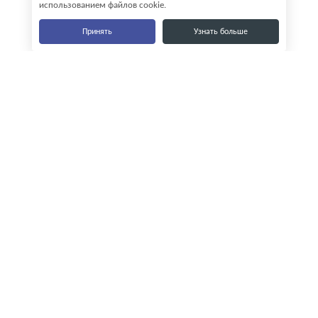
использованием файлов cookie.
Принять
Узнать больше
Наши контакты
8-800-555-35-15
info@zavod-istok.ru