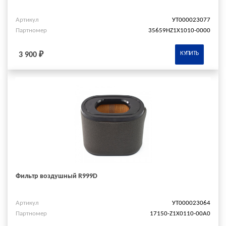
Артикул
УТ000023077
Партномер
35659HZ1X1010-0000
КУПИТЬ
3 900 ₽
Фильтр воздушный R999D
Артикул
УТ000023064
Партномер
17150-Z1X0110-00A0