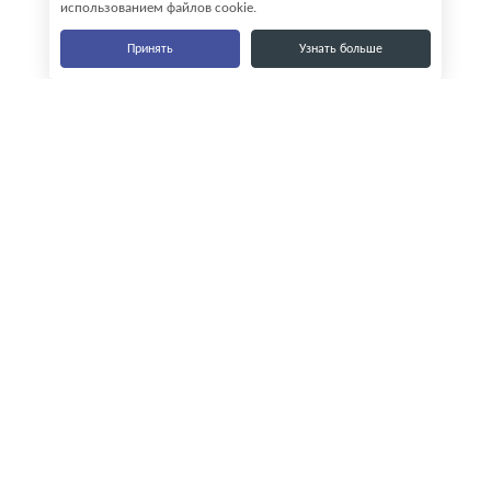
использованием файлов cookie.
Принять
Узнать больше
Наши контакты
8-800-555-35-15
info@zavod-istok.ru