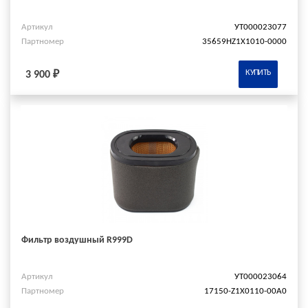
Артикул
УТ000023077
Партномер
35659HZ1X1010-0000
КУПИТЬ
3 900 ₽
Фильтр воздушный R999D
Артикул
УТ000023064
Партномер
17150-Z1X0110-00A0