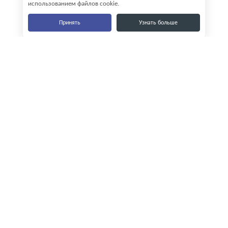
использованием файлов cookie.
Принять
Узнать больше
Наши контакты
8-800-555-35-15
info@zavod-istok.ru