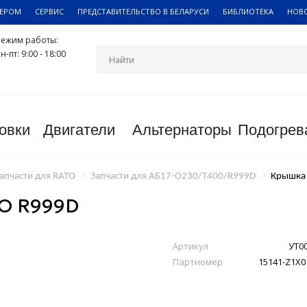
ЛЕРОМ
СЕРВИС
ПРЕДСТАВИТЕЛЬСТВО В БЕЛАРУСИ
БИБЛИОТЕКА
НОВ
Режим работы:
н-пт: 9:00 - 18:00
овки
Двигатели
Альтернаторы
Подогрев
апчасти для RATO
Запчасти для АБ17-О230/Т400/R999D
Крышка 
О R999D
Артикул
УТ0
Партномер
15141-Z1X0