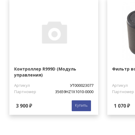
Контроллер R999D (Модуль
Фильтр в
управления)
Артикул
УТ000023077
Артикул
Партномер
35659HZ1X1010-0000
Партномер
3 900 ₽
Купить
1 070 ₽