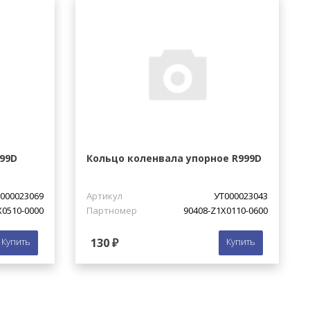
99D
Кольцо коленвала упорное R999D
000023069
Артикул
УТ000023043
X0510-0000
Партномер
90408-Z1X0110-0600
Купить
130 ₽
Купить