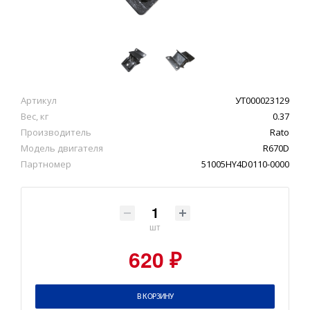
Артикул
УТ000023129
Вес, кг
0.37
Производитель
Rato
Модель двигателя
R670D
Партномер
51005HY4D0110-0000
шт
620 ₽
В КОРЗИНУ