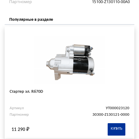
Партномер
15100-Z130110-00A0
Популярные в разделе
Стартер эл. R670D
Артикул
УТ000023120
Партномер
30300-Z130121-0000
КУПИТЬ
11 290 ₽