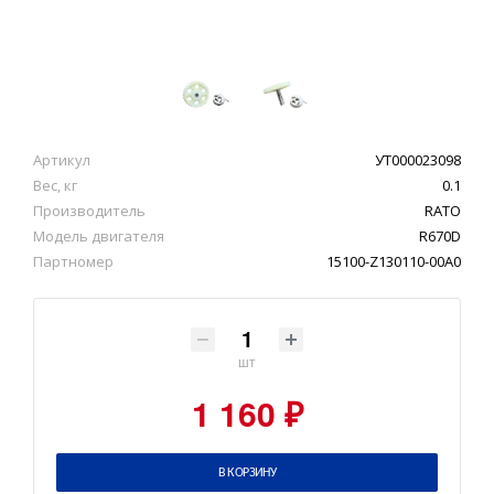
Артикул
УТ000023098
Вес, кг
0.1
Производитель
RATO
Модель двигателя
R670D
Партномер
15100-Z130110-00A0
шт
1 160 ₽
В КОРЗИНУ