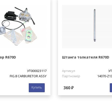
ор R670D
Штанга толкателя R670D
УТ000023117
Артикул
УТ
FIG.8 CARBURETOR ASSY
Партномер
14070-Z1
Купить
360 ₽