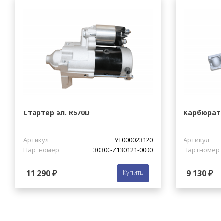
Стартер эл. R670D
Карбюрат
Артикул
УТ000023120
Артикул
Партномер
30300-Z130121-0000
Партномер
11 290 ₽
Купить
9 130 ₽