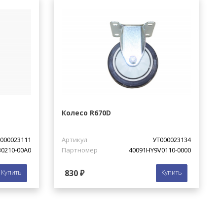
Колесо R670D
000023111
Артикул
УТ000023134
30210-00A0
Партномер
40091HY9V0110-0000
Купить
830 ₽
Купить