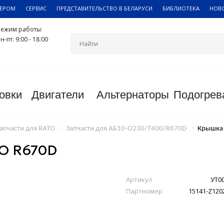
ЛЕРОМ
СЕРВИС
ПРЕДСТАВИТЕЛЬСТВО В БЕЛАРУСИ
БИБЛИОТЕКА
НОВ
Режим работы:
н-пт: 9:00 - 18:00
овки
Двигатели
Альтернаторы
Подогрев
апчасти для RATO
Запчасти для АБ10-О230/Т400/R670D
Крышка 
О R670D
Артикул
УТ0
Партномер
15141-Z120