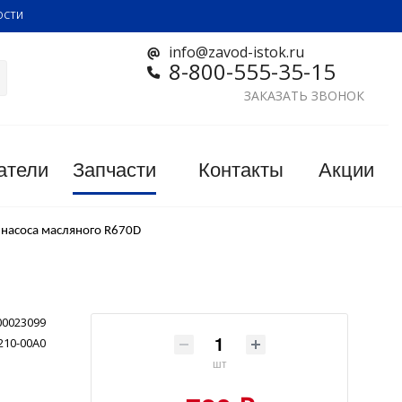
ОСТИ
info@zavod-istok.ru
8-800-555-35-15
ЗАКАЗАТЬ ЗВОНОК
атели
Запчасти
Контакты
Акции
насоса масляного R670D
00023099
210-00A0
шт