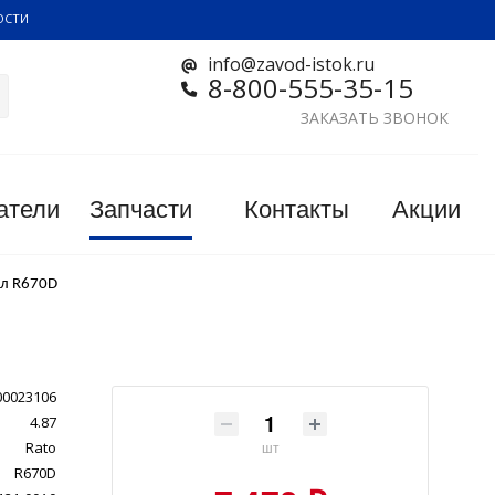
ОСТИ
info@zavod-istok.ru
8-800-555-35-15
ЗАКАЗАТЬ ЗВОНОК
атели
Запчасти
Контакты
Акции
л R670D
00023106
4.87
Rato
шт
R670D