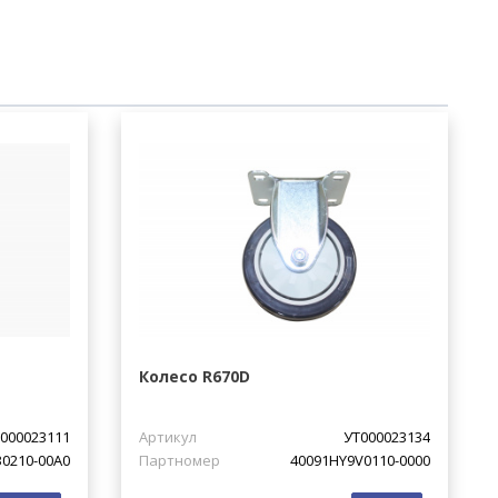
Колесо R670D
000023111
Артикул
УТ000023134
30210-00A0
Партномер
40091HY9V0110-0000