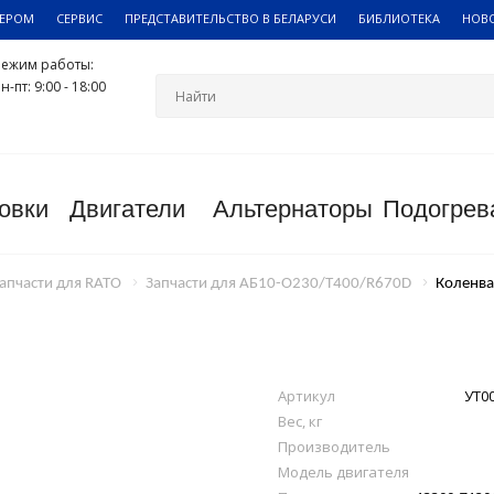
ЛЕРОМ
СЕРВИС
ПРЕДСТАВИТЕЛЬСТВО В БЕЛАРУСИ
БИБЛИОТЕКА
НОВ
Режим работы:
н-пт: 9:00 - 18:00
овки
Двигатели
Альтернаторы
Подогрев
апчасти для RATO
Запчасти для АБ10-О230/Т400/R670D
Коленва
Артикул
УТ0
Вес, кг
Производитель
Модель двигателя