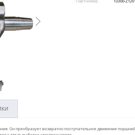
Партномер
13300-Z120
ИКИ
рания. Он преобразует возвратно-поступательное движение поршней
тора для выработки электроэнергии.