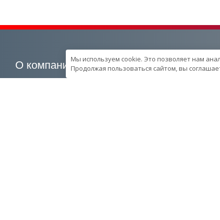
Мы используем cookie. Это позволяет нам ана
О компании
Наша продукция
Продолжая пользоваться сайтом, вы соглашает
О компании
Генераторные установки
Вехи развития компании
Промышленные
Контроль качества
Портативные
продукции в компании
Спецпредложения
Ресурcы и производство
Запчасти
Сотрудники