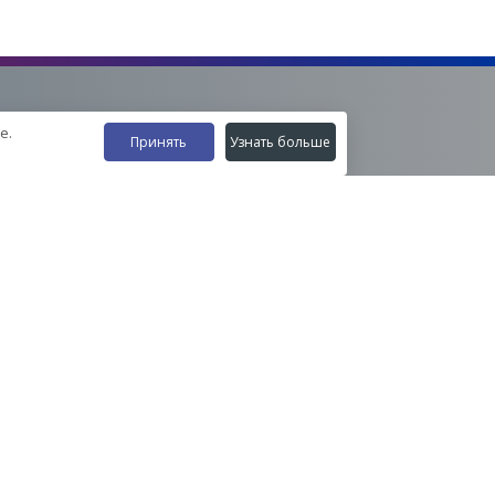
е.
Принять
Узнать больше
Наши контакты
8-800-555-35-15
info@zavod-istok.ru
Екатеринбург,
пос. Прохладный, ул. Весовая, 4