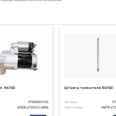
л. R670D
Штанга толкателя R670D
УТ000023120
Артикул
УТ
30300-Z130121-0000
Партномер
14070-Z1