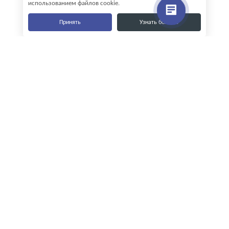
использованием файлов cookie.
Принять
Узнать больше
Наши контакты
8-800-555-35-15
info@zavod-istok.ru
Екатеринбург,