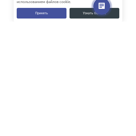
использованием файлов cookie.
Принять
Узнать больше
Наши контакты
8-800-555-35-15
info@zavod-istok.ru
Екатеринбург,