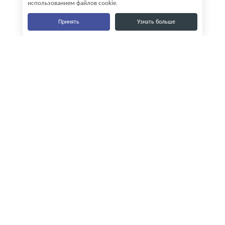
использованием файлов cookie.
Принять
Узнать больше
Наши контакты
8-800-555-35-15
info@zavod-istok.ru
Екатеринбург,