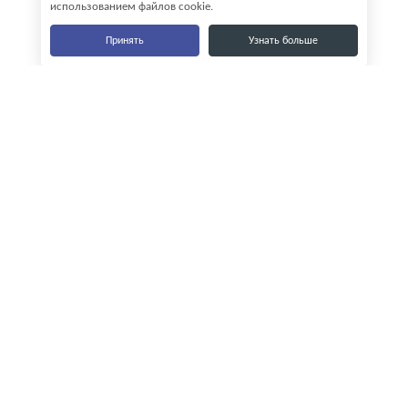
использованием файлов cookie.
Принять
Узнать больше
Наши контакты
8-800-555-35-15
info@zavod-istok.ru