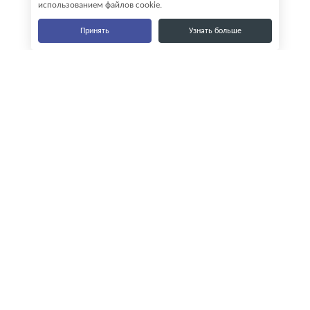
использованием файлов cookie.
Принять
Узнать больше
Наши контакты
8-800-555-35-15
info@zavod-istok.ru