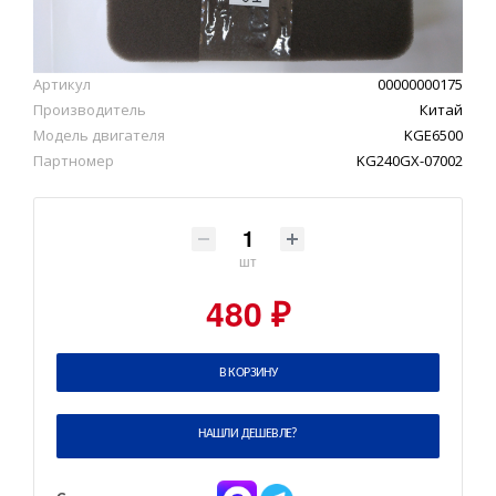
Артикул
00000000175
Производитель
Китай
Модель двигателя
KGE6500
Партномер
KG240GX-07002
шт
480 ₽
В КОРЗИНУ
НАШЛИ ДЕШЕВЛЕ?