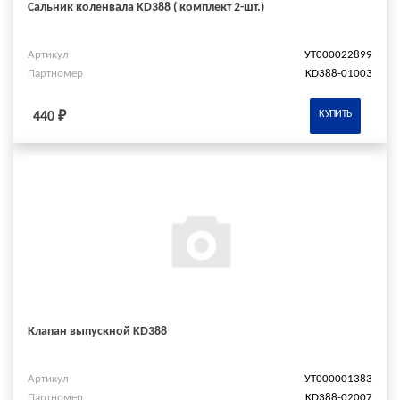
Сальник коленвала KD388 ( комплект 2-шт.)
Артикул
УТ000022899
Партномер
KD388-01003
КУПИТЬ
440 ₽
Клапан выпускной KD388
Артикул
УТ000001383
Партномер
KD388-02007