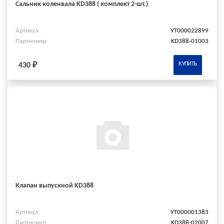
Сальник коленвала KD388 ( комплект 2-шт.)
Артикул
УТ000022899
Партномер
KD388-01003
КУПИТЬ
430 ₽
Клапан выпускной KD388
Артикул
УТ000001383
Партномер
KD388-02007