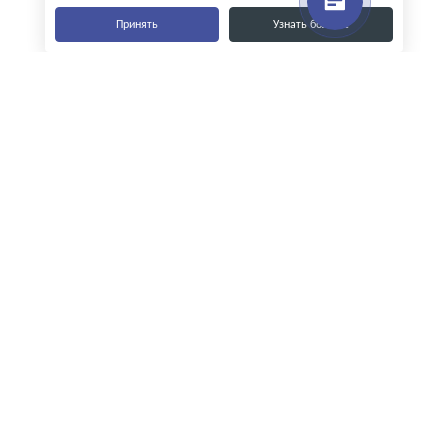
Принять
Узнать больше
Наши контакты
8-800-555-35-15
info@zavod-istok.ru