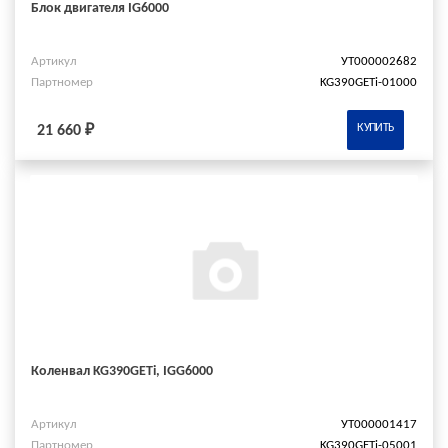
Блок двигателя IG6000
Артикул
УТ000002682
Партномер
KG390GETi-01000
КУПИТЬ
21 660 ₽
Коленвал KG390GETi, IGG6000
Артикул
УТ000001417
Партномер
KG390GETi-05001