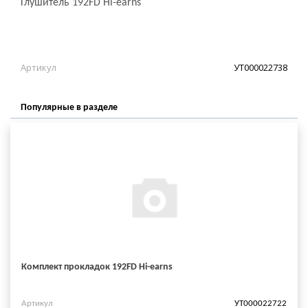
Глушитель 192FD Hi-earns
Артикул
УТ000022738
Популярные в разделе
Комплект прокладок 192FD Hi-earns
Артикул
УТ000022722