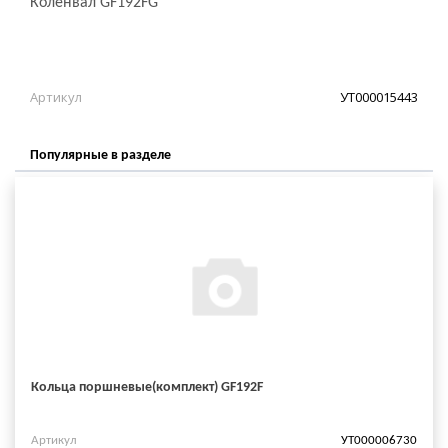
Коленвал GF192FG
Артикул
УТ000015443
Популярные в разделе
Кольца поршневые(комплект) GF192F
Артикул
УТ000006730