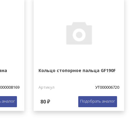
ана
Кольцо стопорное пальца GF190F
000008169
Артикул
УТ000006720
 аналог
80 ₽
Подобрать аналог