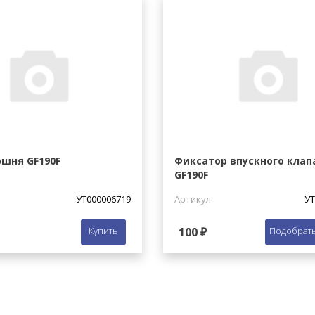
ршня GF190F
Фиксатор впускного клап
GF190F
УТ000006719
Артикул
УТ
Купить
100 ₽
Подобрать