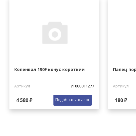
Коленвал 190F конус короткий
Палец по
Артикул
УТ000011277
Артикул
4 580 ₽
Подобрать аналог
180 ₽