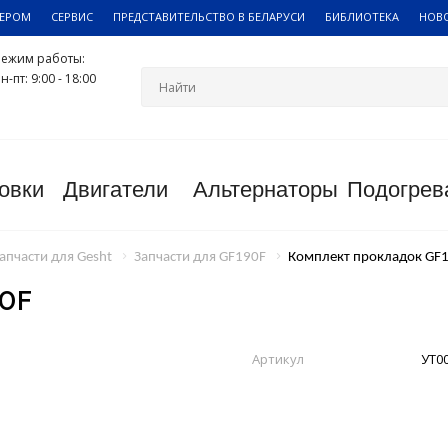
ЛЕРОМ
СЕРВИС
ПРЕДСТАВИТЕЛЬСТВО В БЕЛАРУСИ
БИБЛИОТЕКА
НОВ
Режим работы:
н-пт: 9:00 - 18:00
овки
Двигатели
Альтернаторы
Подогрев
апчасти для Gesht
Запчасти для GF190F
Комплект прокладок GF
0F
Артикул
УТ0