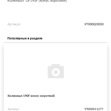
Коленвал GF190F (конус короткий)
Артикул
УТ000020030
Популярные в разделе
Коленвал 190F конус короткий
Артикул
УТ000011277