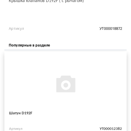
Крышка клапанов D192F ( с рычагом)
Артикул
УТ000018872
Популярные в разделе
Шатун D192F
Артикул
УТ000012382