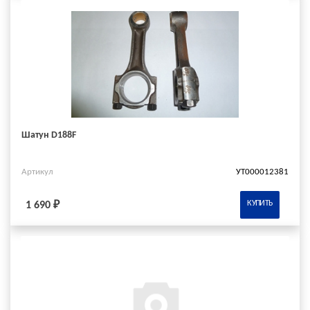
Шатун D188F
Артикул
УТ000012381
КУПИТЬ
1 690 ₽