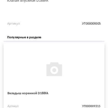
Клапан впускной D188FA
Артикул
УТ000009305
Популярные в разделе
Вкладыш коренной D188FA
Артикул
УТ000009315