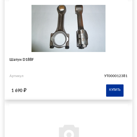
Шатун D188F
Артикул
УТ000012381
КУПИТЬ
1 690 ₽