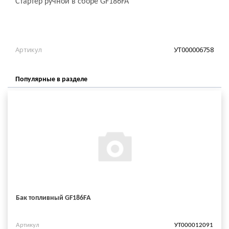
Стартер ручной в сборе GF186FA
Артикул
УТ000006758
Популярные в разделе
Бак топливный GF186FА
Артикул
УТ000012091