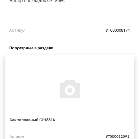
Набор прокладок GF186FA
Артикул
УТ000008174
Популярные в разделе
Бак топливный GF186FА
Артикул
УТ000012091